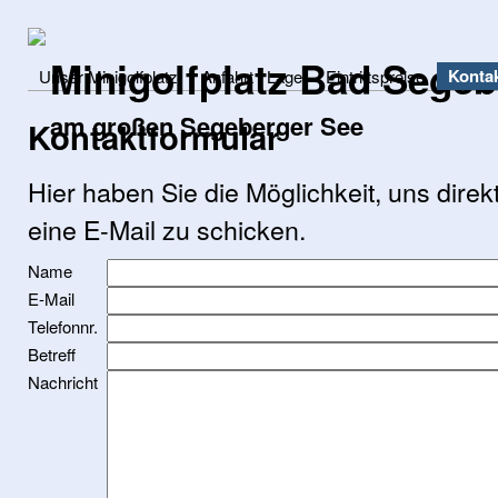
Minigolfplatz Bad Sege
Konta
Unser Minigolfplatz
Anfahrt / Lage
Eintrittspreise
am großen Segeberger See
Kontaktformular
Hier haben Sie die Möglichkeit, uns direk
eine E-Mail zu schicken.
Name
E-Mail
Telefonnr.
Betreff
Nachricht